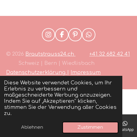
I
F
P
W
n
a
i
h
s
c
n
a
© 2026
Brautstrauss24.ch
+41 32 682 42 41
t
e
t
t
a
b
e
s
Schweiz | Bern | Wiedlisbach
g
o
r
A
Datenschutzerklärung
|
Impressum
r
o
e
p
a
k
s
p
Diese Website verwendet Cookies, um Ihr
m
t
Erlebnis zu verbessern und
maßgeschneiderte Werbung anzuzeigen.
Indem Sie auf „Akzeptieren“ klicken,
stimmen Sie der Verwendung aller Cookies
zu.
Ablehnen
Zustimmen
E-Mail
Telefon
Karte
Instagram
WhatsApp